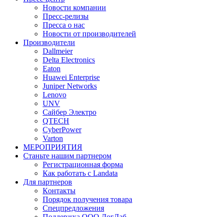
Новости компании
Пресс-релизы
Пресса о нас
Новости от производителей
Производители
Dallmeier
Delta Electronics
Eaton
Huawei Enterprise
Juniper Networks
Lenovo
UNV
Сайбер Электро
QTECH
CyberPower
Varton
МЕРОПРИЯТИЯ
Станьте нашим партнером
Регистрационная форма
Как работать с Landata
Для партнеров
Кoнтaкты
Порядок получения товара
Спецпредложения
Поддержка ООО ЛогЛаб