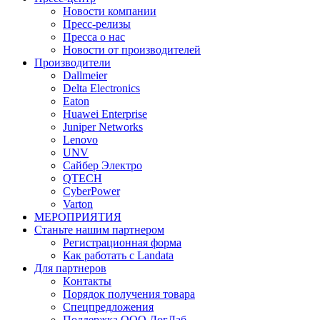
Новости компании
Пресс-релизы
Пресса о нас
Новости от производителей
Производители
Dallmeier
Delta Electronics
Eaton
Huawei Enterprise
Juniper Networks
Lenovo
UNV
Сайбер Электро
QTECH
CyberPower
Varton
МЕРОПРИЯТИЯ
Станьте нашим партнером
Регистрационная форма
Как работать с Landata
Для партнеров
Кoнтaкты
Порядок получения товара
Спецпредложения
Поддержка ООО ЛогЛаб