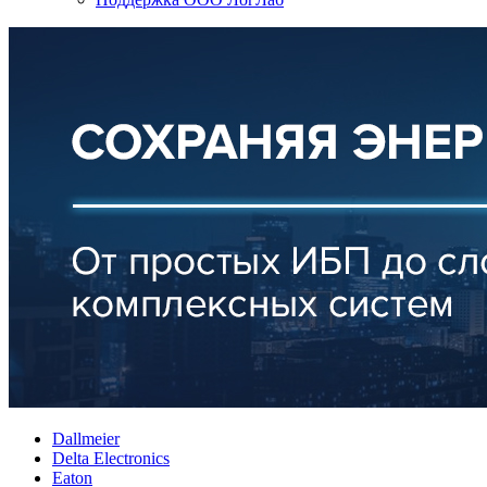
Dallmeier
Delta Electronics
Eaton