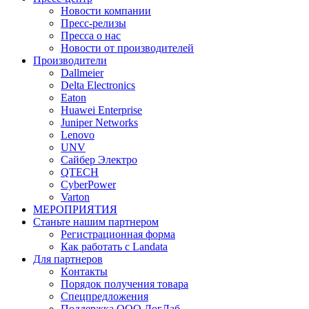
Новости компании
Пресс-релизы
Пресса о нас
Новости от производителей
Производители
Dallmeier
Delta Electronics
Eaton
Huawei Enterprise
Juniper Networks
Lenovo
UNV
Сайбер Электро
QTECH
CyberPower
Varton
МЕРОПРИЯТИЯ
Станьте нашим партнером
Регистрационная форма
Как работать с Landata
Для партнеров
Кoнтaкты
Порядок получения товара
Спецпредложения
Поддержка ООО ЛогЛаб